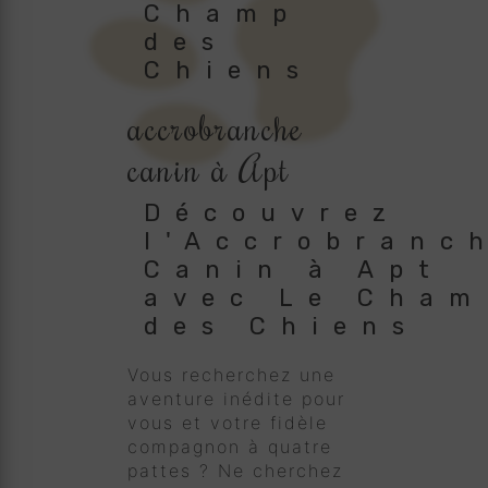
Champ
des
Chiens
accrobranche
canin à Apt
Découvrez
l'Accrobranc
Canin à Apt
avec Le Cham
des Chiens
Vous recherchez une
aventure inédite pour
vous et votre fidèle
compagnon à quatre
pattes ? Ne cherchez