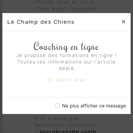
Chiens, vous et votre
chien aurez l'occasion
de découvrir la beauté
×
Le Champ des Chiens
de la nature
environnante. Nos
parcours sont intégrés
de manière
Coaching en ligne
harmonieuse à
l'environnement
Je propose des formations en ligne !
naturel, vous
Toutes les informations sur l'article
permettant de profiter
dédié
pleinement du
En savoir plus
paysage tout en vous
amusant à Apt.
Réservez Votre
Aventure dès
Ne plus afficher ce message
Aujourd'hui !
Prêt à vivre une
expérience inoubliable
d'
accrobranche canin