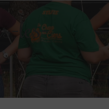
s-les-
ns