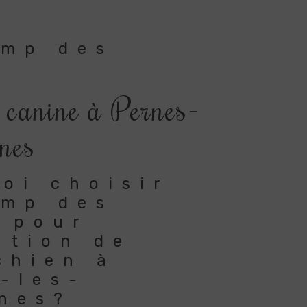
amp des
 canine à Pernes-
nes
oi choisir
amp des
 pour
ation de
chien à
-les-
nes?