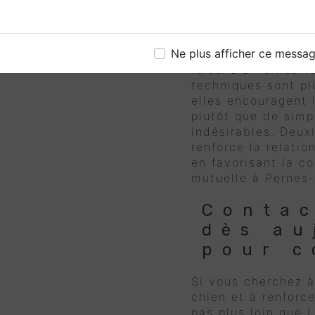
crucia
Chez Le Champ des 
Ne plus afficher ce messa
méthodes d'
éducat
raisons à Pernes-l
techniques sont pl
elles encouragent
plutôt que de sim
indésirables. Deux
renforce la relation
en favorisant la c
mutuelle à Pernes-
Conta
dès au
pour 
Si vous cherchez à
chien et à renforc
pas plus loin que