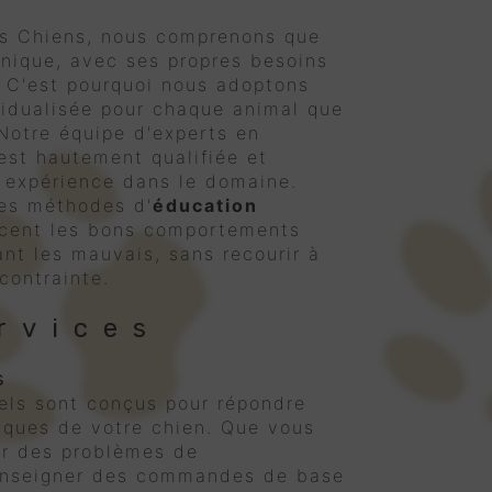
s Chiens, nous comprenons que
nique, avec ses propres besoins
 C'est pourquoi nous adoptons
vidualisée pour chaque animal que
Notre équipe d'experts en
st hautement qualifiée et
 expérience dans le domaine.
es méthodes d'
éducation
rcent les bons comportements
nt les mauvais, sans recourir à
 contrainte.
rvices
s
els sont conçus pour répondre
iques de votre chien. Que vous
er des problèmes de
enseigner des commandes de base