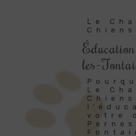
Le Ch
Chiens
Éducation
les-Fontai
Pourqu
Le Ch
Chiens
l'éduc
votre 
Pernes
Fontai