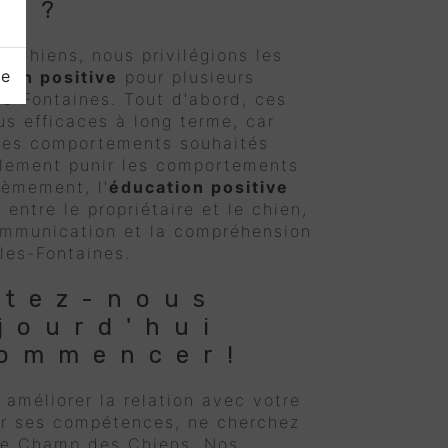
le?
Chiens, nous privilégions les
ge
ion positive
pour plusieurs
es-Fontaines. Tout d'abord, ces
us efficaces à long terme, car
 les comportements souhaités
plement punir les comportements
ièmement, l'
éducation positive
 entre le propriétaire et le chien,
ommunication et la compréhension
les-Fontaines.
ctez-nous
jourd'hui
commencer!
 améliorer la relation avec votre
er ses compétences, ne cherchez
 Le Champ des Chiens. Nos