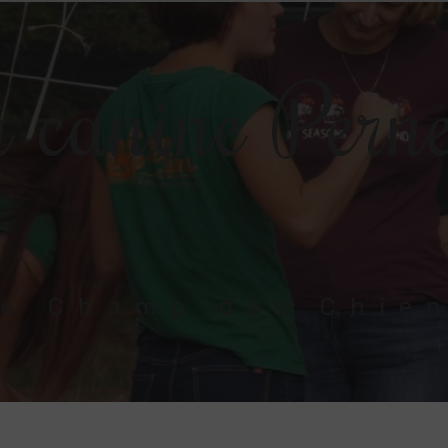
 canine Perne
e Champ des Chie