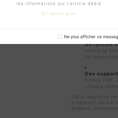
les informations sur l'article dédié
Une pratiqu
En savoir plus
aux colos ca
comportement
randonnées 
Ne plus afficher ce messa
Un rythme 
suivre la fo
au dimanche)
Des support
fiches PDF, 
chaque sem
Cette approche pe
progressif, alliant
préparer pleinemen