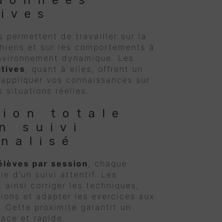
données
ives
s permettent de travailler sur la
chiens et sur les comportements à
nvironnement dynamique. Les
tives
, quant à elles, offrent un
 appliquer vos connaissances sur
s situations réelles.
ion totale
n suivi
nalisé
élèves par session
, chaque
ie d’un suivi attentif. Les
 ainsi corriger les techniques,
ions et adapter les exercices aux
 Cette proximité garantit un
cace et rapide.