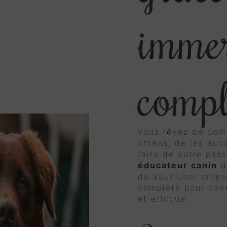
imme
compl
Vous rêvez de com
chiens, de les ac
faire de votre pas
éducateur canin
d
du Vaucluse, prop
complète pour dev
et éthique.