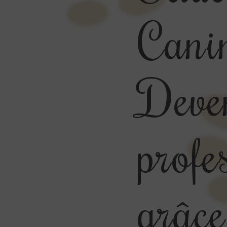
Cani
Deve
profe
grâce