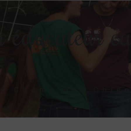
 éducateur c
e Champ des Chie