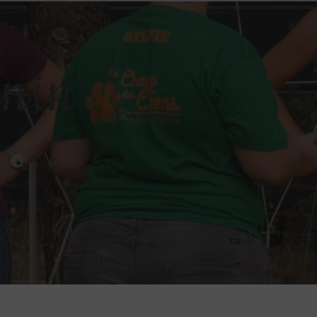
anin
ns