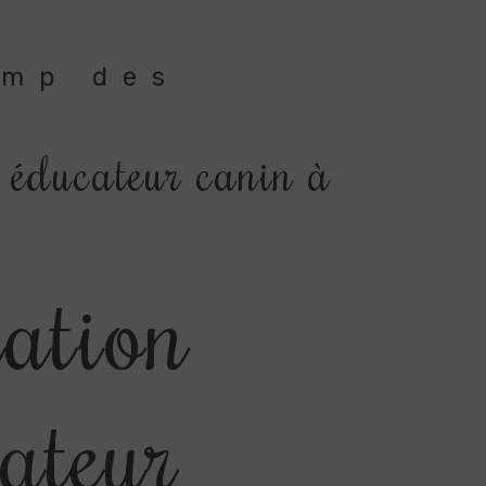
amp des
 éducateur canin à
ation
ateur