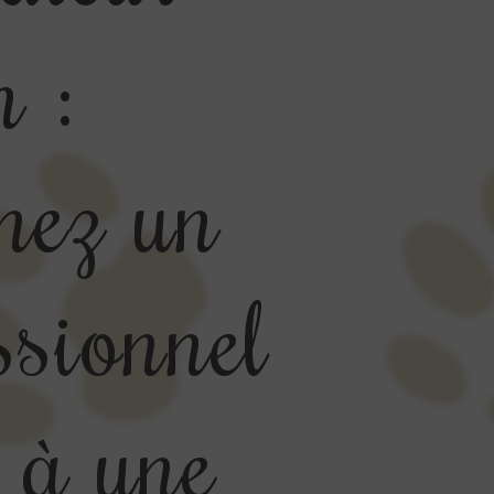
n :
nez un
ssionnel
 à une