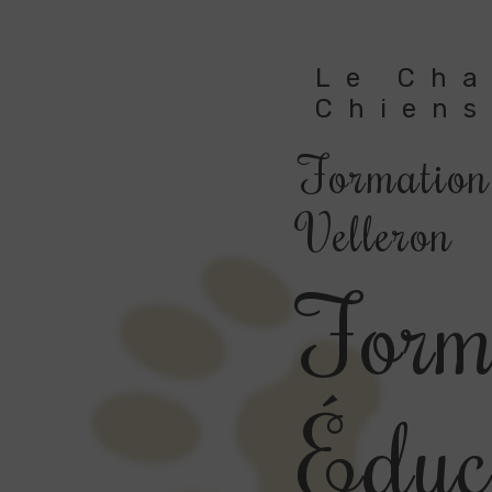
Le Ch
Chiens
Formation
Velleron
Form
Éduc