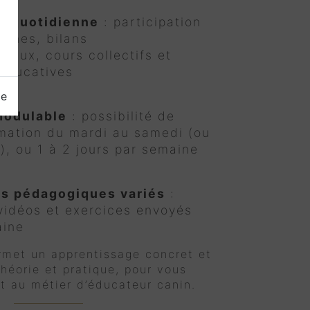
e quotidienne
: participation
nines, bilans
aux, cours collectifs et
éducatives
ge
modulable
: possibilité de
rmation du mardi au samedi (ou
, ou 1 à 2 jours par semaine
s pédagogiques variés
:
vidéos et exercices envoyés
aine
rmet un apprentissage concret et
 théorie et pratique, pour vous
t au métier d’éducateur canin.