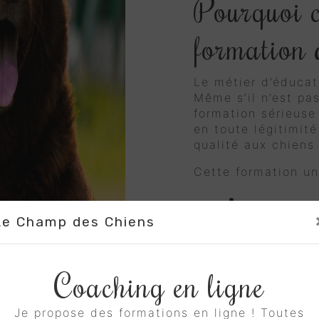
Pourquoi c
formation 
Le métier d’éducat
Même s’il n’est pa
formation sérieuse 
en toute légitimit
qualité aux chiens 
Cette formation un
Une immersi
Le Champ des Chiens
cœur du Vau
Coaching en ligne
Des groupes
maximum pou
Je propose des formations en ligne ! Toutes