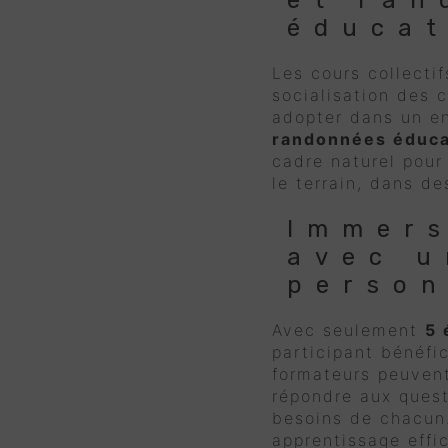
et ran
éducat
Les cours collectif
socialisation des 
adopter dans un e
randonnées éduca
cadre naturel pour
le terrain, dans de
Immers
avec u
person
Avec seulement
5 
participant bénéfic
formateurs peuvent
répondre aux quest
besoins de chacun.
apprentissage effi