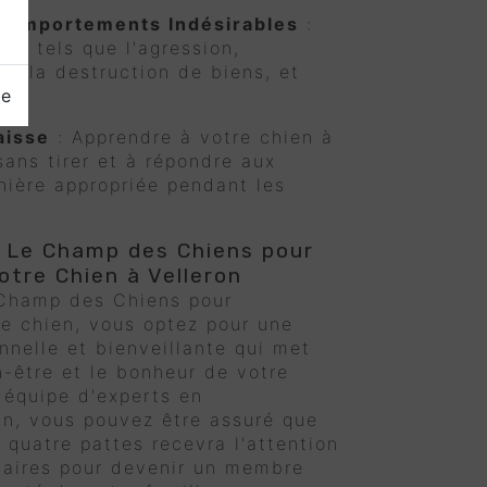
Comportements Indésirables
:
es tels que l'agression,
f, la destruction de biens, et
ge
aisse
: Apprendre à votre chien à
sans tirer et à répondre aux
ère appropriée pendant les
r Le Champ des Chiens pour
otre Chien à Velleron
 Champ des Chiens pour
re chien, vous optez pour une
nnelle et bienveillante qui met
n-être et le bonheur de votre
 équipe d'experts en
n, vous pouvez être assuré que
quatre pattes recevra l'attention
saires pour devenir un membre