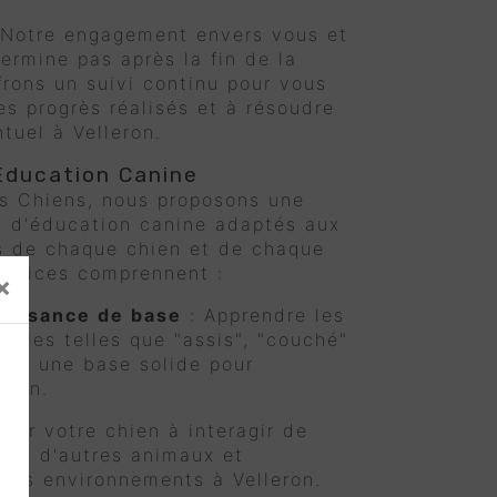
 Notre engagement envers vous et
ermine pas après la fin de la
frons un suivi continu pour vous
es progrès réalisés et à résoudre
tuel à Velleron.
Éducation Canine
 Chiens, nous proposons une
 d'éducation canine adaptés aux
s de chaque chien et de chaque
services comprennent :
×
béissance de base
: Apprendre les
lles telles que "assis", "couché"
blir une base solide pour
eron.
ider votre chien à interagir de
vec d'autres animaux et
ers environnements à Velleron.