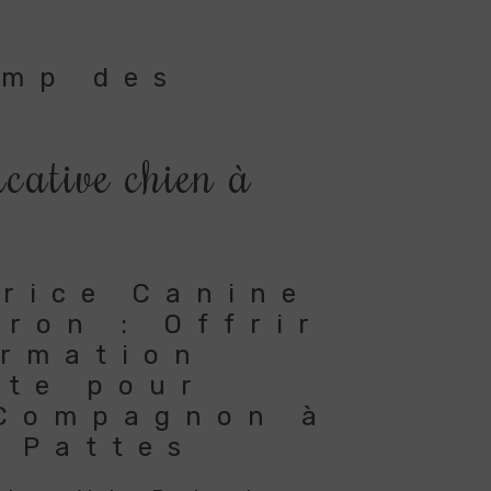
amp des
cative chien à
rice Canine
eron : Offrir
ormation
ète pour
 Compagnon à
 Pattes