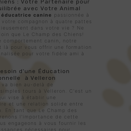
iens : Votre Partenaire pour
uilibrée avec Votre Animal
e
éducatrice canine
passionnée à
r votre compagnon à quatre pattes
nieusement dans votre vie ? Ne
 loin que Le Champ des Chiens!
e comportement canin, notre
 là pour vous offrir une formation
nalisée pour votre fidèle ami à
esoin d'une Éducation
onnelle à Velleron
 va bien au-delà de
simples tours à Velleron. C'est un
ui vise à établir une
re et une relation solide entre
n. En tant que Le Champ des
renons l'importance de cette
ous engageons à vous fournir les
aissances nécessaires pour