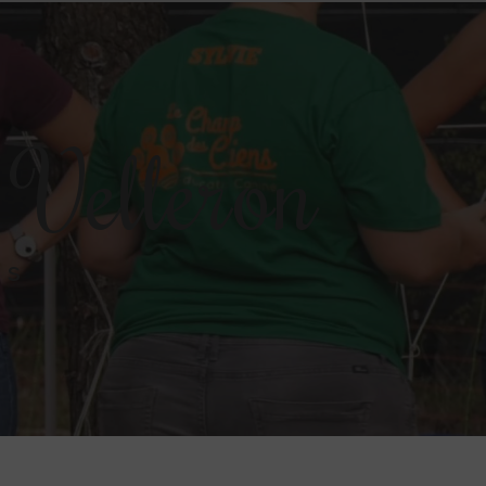
 Velleron
ns