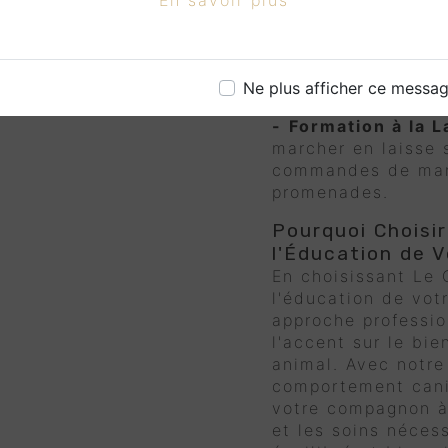
-
Correction des 
Traiter des problèm
l'aboiement excessi
Ne plus afficher ce messa
plus encore.
-
Formation à la L
marcher en laisse 
commandes de mani
promenades.
Pourquoi Choisi
l'Éducation de V
En choisissant Le
l'éducation de vot
approche professio
l'accent sur le bie
animal. Avec notre
comportement cani
votre compagnon à 
et les soins néces