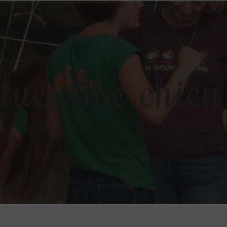
ducative chien
e Champ des Chie