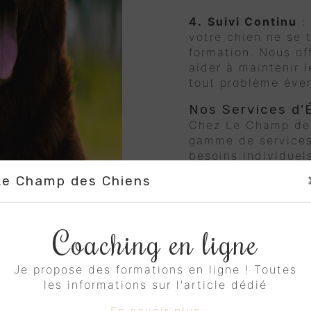
4.
Suivi Continu
:
votre chien ne se t
formation. Nous of
aider à maintenir l
tout problème éven
Nos Services d'
Chez Le Champ des
gamme de services
besoins individuel
propriétaire. Ces 
Le Champ des Chiens
-
Formation à l'o
commandes essentie
et "reste" pour éta
Coaching en ligne
l'obéissance à Vell
Je propose des formations en ligne ! Toutes
-
Socialisation
: A
les informations sur l'article dédié
manière positive a
personnes dans div
En savoir plus