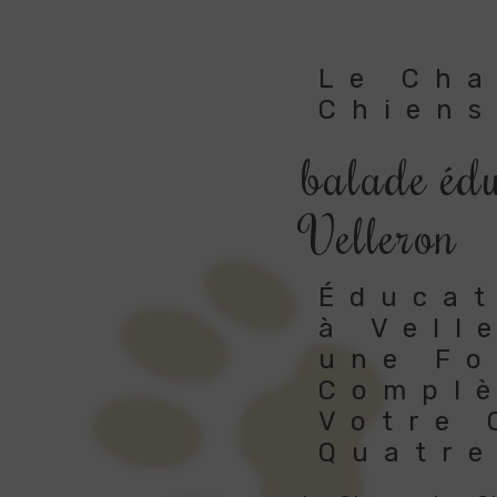
Le Ch
Chiens
balade édu
Velleron
Éducat
à Vell
une F
Compl
Votre
Quatre