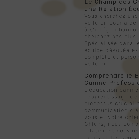
Le Champ des Ch
une Relation Éq
Vous cherchez un
Velleron pour aide
à s'intégrer harmo
cherchez pas plus
Spécialisée dans l
équipe dévouée est
complète et person
Velleron.
Comprendre le B
Canine Professi
L'éducation canine
l'apprentissage de 
processus crucial q
communication clai
vous et votre chie
Chiens, nous comp
relation et nous n
outils et les conn