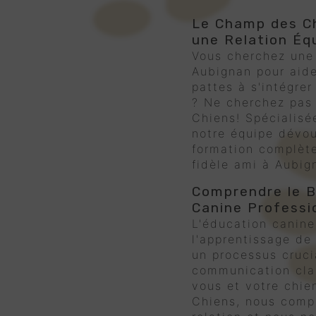
Le Champ des Ch
une Relation Éq
Vous cherchez un
Aubignan pour aid
pattes à s'intégre
? Ne cherchez pas
Chiens! Spécialis
notre équipe dévou
formation complète
fidèle ami à Aubig
Comprendre le B
Canine Professi
L'éducation canine
l'apprentissage de
un processus crucia
communication clai
vous et votre chie
Chiens, nous comp