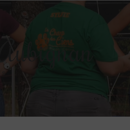
n Aubignan
ns