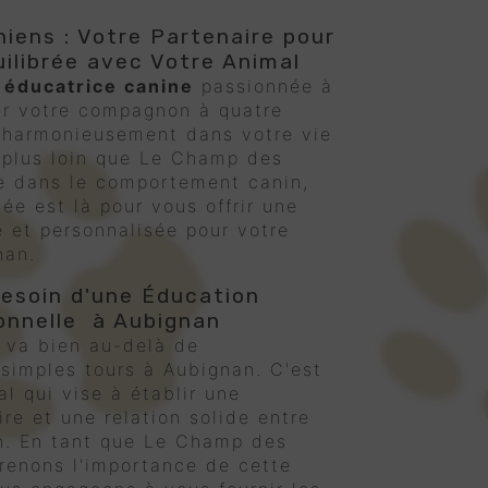
iens : Votre Partenaire pour
uilibrée avec Votre Animal
e
éducatrice canine
passionnée à
er votre compagnon à quatre
r harmonieusement dans votre vie
 plus loin que Le Champ des
ée dans le comportement canin,
ée est là pour vous offrir une
 et personnalisée pour votre
nan.
esoin d'une Éducation
onnelle à Aubignan
 va bien au-delà de
 simples tours à Aubignan. C'est
l qui vise à établir une
re et une relation solide entre
n. En tant que Le Champ des
renons l'importance de cette