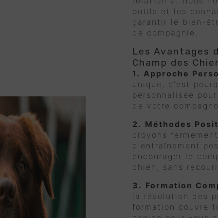
relation et nous n
outils et les conn
garantir le bien-ê
de compagnie.
Les Avantages d
Champ des Chie
1.
Approche Perso
unique, c'est pour
personnalisée pour
de votre compagno
2.
Méthodes Posit
croyons fermement 
d'entraînement pos
encourager le com
chien, sans recouri
3.
Formation Com
la résolution des
formation couvre t
canine pour vous ai