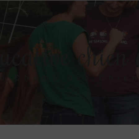
ucative chie
e Champ des Chie