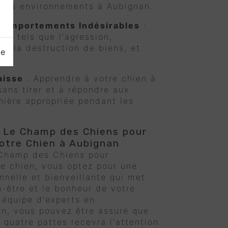
vers environnements à Aubignan.
Comportements Indésirables
:
es tels que l'agression,
f, la destruction de biens, et
ge
aisse
: Apprendre à votre chien à
sans tirer et à répondre aux
ère appropriée pendant les
r Le Champ des Chiens pour
Votre Chien à Aubignan
 Champ des Chiens pour
re chien, vous optez pour une
nnelle et bienveillante qui met
n-être et le bonheur de votre
 équipe d'experts en
n, vous pouvez être assuré que
quatre pattes recevra l'attention