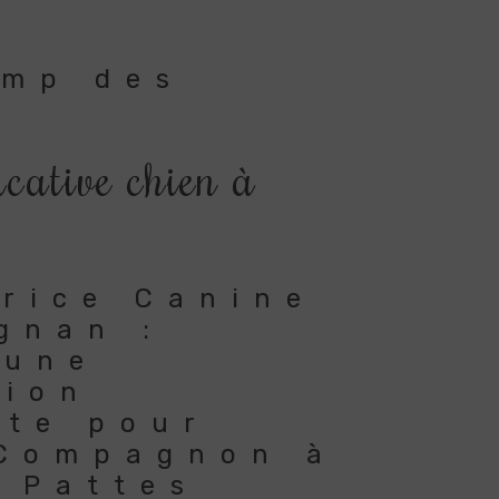
amp des
cative chien à
rice Canine
gnan :
 une
tion
ète pour
 Compagnon à
 Pattes