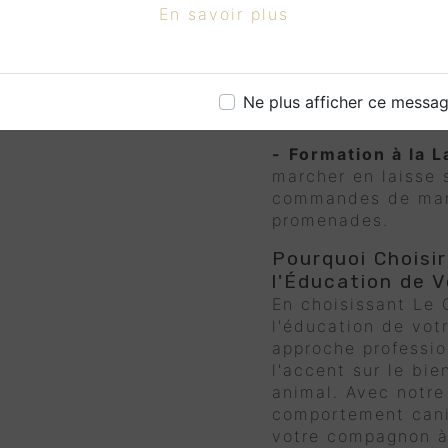
personnes dans di
En savoir plus
-
Correction des 
Traiter des problèm
l'aboiement excessi
Ne plus afficher ce messa
plus encore.
-
Formation à la L
marcher en laisse 
commandes de mani
promenades.
Pourquoi Choisi
l'Éducation de 
En choisissant Le
l'éducation de vot
approche professio
l'accent sur le bie
animal. Avec notre
comportement cani
votre compagnon à 