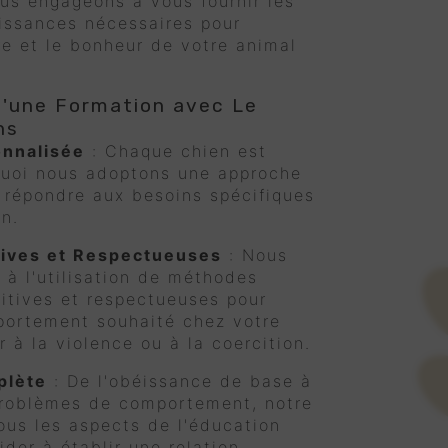
ous engageons à vous fournir les
aissances nécessaires pour
tre et le bonheur de votre animal
'une Formation avec Le
ns
nnalisée
: Chaque chien est
quoi nous adoptons une approche
 répondre aux besoins spécifiques
n.
ives et Respectueuses
: Nous
à l'utilisation de méthodes
itives et respectueuses pour
portement souhaité chez votre
r à la violence ou à la coercition.
plète
: De l'obéissance de base à
 problèmes de comportement, notre
ous les aspects de l'éducation
der à établir une relation