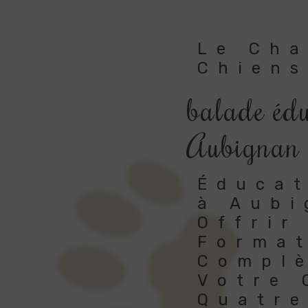
Le Ch
Chiens
balade édu
Aubignan
Éducat
à Aubi
Offrir
Forma
Compl
Votre
Quatre