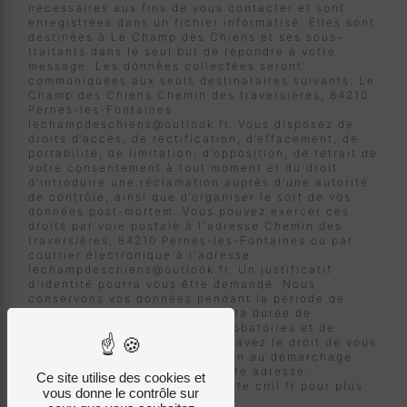
nécessaires aux fins de vous contacter et sont
enregistrées dans un fichier informatisé. Elles sont
destinées à Le Champ des Chiens et ses sous-
traitants dans le seul but de répondre à votre
message. Les données collectées seront
communiquées aux seuls destinataires suivants: Le
Champ des Chiens Chemin des traversières, 84210
Pernes-les-Fontaines
lechampdeschiens@outlook.fr. Vous disposez de
droits d’accès, de rectification, d’effacement, de
portabilité, de limitation, d’opposition, de retrait de
votre consentement à tout moment et du droit
d’introduire une réclamation auprès d’une autorité
de contrôle, ainsi que d’organiser le sort de vos
données post-mortem. Vous pouvez exercer ces
droits par voie postale à l'adresse Chemin des
traversières, 84210 Pernes-les-Fontaines ou par
courrier électronique à l'adresse
lechampdeschiens@outlook.fr. Un justificatif
d'identité pourra vous être demandé. Nous
conservons vos données pendant la période de
prise de contact puis pendant la durée de
prescription légale aux fins probatoires et de
gestion des contentieux. Vous avez le droit de vous
inscrire sur la liste d'opposition au démarchage
téléphonique, disponible à cette adresse:
Ce site utilise des cookies et
Bloctel.gouv.fr
. Consultez le site cnil.fr pour plus
vous donne le contrôle sur
d’informations sur vos droits.