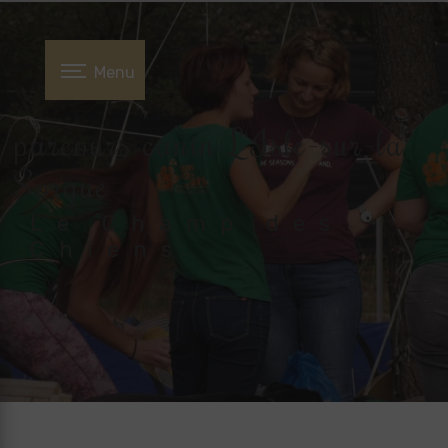
Panneau de gestion des cookies
Menu
parcours canin L'Isle-sur-la-
Sorgue
Le Champ des
Chiens