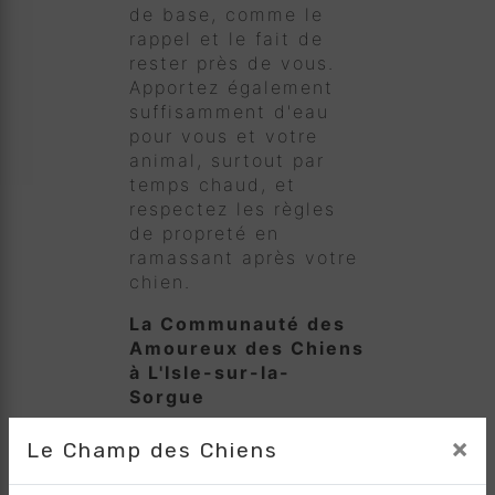
de base, comme le
rappel et le fait de
rester près de vous.
Apportez également
suffisamment d'eau
pour vous et votre
animal, surtout par
temps chaud, et
respectez les règles
de propreté en
ramassant après votre
chien.
La Communauté des
Amoureux des Chiens
à L'Isle-sur-la-
Sorgue
Les
parcours canins
×
Le Champ des Chiens
ne sont pas seulement
des espaces de jeu