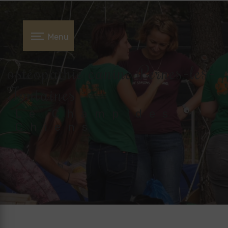
Panneau de gestion des cookies
Menu
ostéopathie canine Pernes-les-
Fontaines
Le Champ des
Chiens