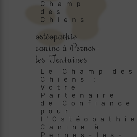
Champ
des
Chiens
ostéopathie
canine à Pernes-
les-Fontaines
Le Champ des
Chiens :
Votre
Partenaire
de Confiance
pour
l'Ostéopathi
Canine à
Pernes-les-