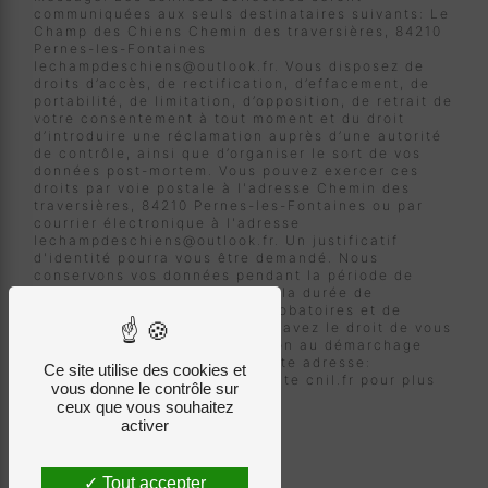
communiquées aux seuls destinataires suivants: Le
Champ des Chiens Chemin des traversières, 84210
Pernes-les-Fontaines
lechampdeschiens@outlook.fr. Vous disposez de
droits d’accès, de rectification, d’effacement, de
portabilité, de limitation, d’opposition, de retrait de
votre consentement à tout moment et du droit
d’introduire une réclamation auprès d’une autorité
de contrôle, ainsi que d’organiser le sort de vos
données post-mortem. Vous pouvez exercer ces
droits par voie postale à l'adresse Chemin des
traversières, 84210 Pernes-les-Fontaines ou par
courrier électronique à l'adresse
lechampdeschiens@outlook.fr. Un justificatif
d'identité pourra vous être demandé. Nous
conservons vos données pendant la période de
prise de contact puis pendant la durée de
prescription légale aux fins probatoires et de
gestion des contentieux. Vous avez le droit de vous
inscrire sur la liste d'opposition au démarchage
téléphonique, disponible à cette adresse:
Ce site utilise des cookies et
Bloctel.gouv.fr
. Consultez le site cnil.fr pour plus
vous donne le contrôle sur
d’informations sur vos droits.
ceux que vous souhaitez
activer
Tout accepter