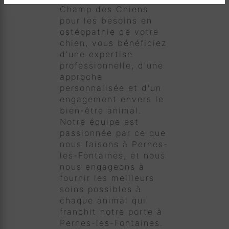
Champ des Chiens
pour les besoins en
ostéopathie de votre
chien, vous bénéficiez
d'une expertise
professionnelle, d'une
approche
personnalisée et d'un
engagement envers le
bien-être animal.
Notre équipe est
passionnée par ce que
nous faisons à Pernes-
les-Fontaines, et nous
nous engageons à
fournir les meilleurs
soins possibles à
chaque animal qui
franchit notre porte à
Pernes-les-Fontaines.