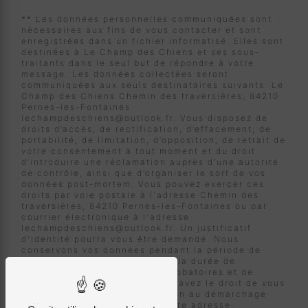
** Les données personnelles communiquées sont
nécessaires aux fins de vous contacter et sont
enregistrées dans un fichier informatisé. Elles sont
destinées à Le Champ des Chiens et ses sous-
traitants dans le seul but de répondre à votre
message. Les données collectées seront
communiquées aux seuls destinataires suivants: Le
Champ des Chiens Chemin des traversières, 84210
Pernes-les-Fontaines
lechampdeschiens@outlook.fr. Vous disposez de
droits d’accès, de rectification, d’effacement, de
portabilité, de limitation, d’opposition, de retrait de
votre consentement à tout moment et du droit
d’introduire une réclamation auprès d’une autorité
de contrôle, ainsi que d’organiser le sort de vos
données post-mortem. Vous pouvez exercer ces
droits par voie postale à l'adresse Chemin des
traversières, 84210 Pernes-les-Fontaines ou par
courrier électronique à l'adresse
lechampdeschiens@outlook.fr. Un justificatif
d'identité pourra vous être demandé. Nous
conservons vos données pendant la période de
prise de contact puis pendant la durée de
prescription légale aux fins probatoires et de
gestion des contentieux. Vous avez le droit de vous
inscrire sur la liste d'opposition au démarchage
téléphonique, disponible à cette adresse: