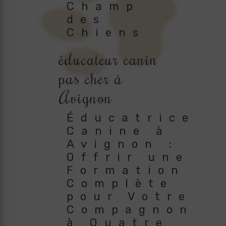
Champ
des
Chiens
éducateur canin
pas cher à
Avignon
Éducatrice
Canine à
Avignon :
Offrir une
Formation
Complète
pour Votre
Compagnon
à Quatre