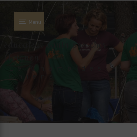
Panneau de gestion des cookies
Menu
éducateur canin pas cher
Avignon
Le Champ des
Chiens