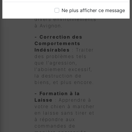
avec d'autres animaux
Ne plus afficher ce message
et personnes dans
divers environnements
à Avignon.
-
Correction des
Comportements
Indésirables
: Traiter
des problèmes tels
que l'agression,
l'aboiement excessif,
la destruction de
biens, et plus encore.
-
Formation à la
Laisse
: Apprendre à
votre chien à marcher
en laisse sans tirer et
à répondre aux
commandes de