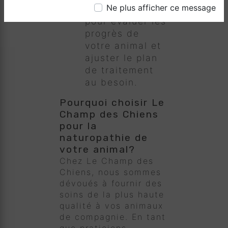
Ne plus afficher ce message
Suivi régulier
pour évaluer les
progrès de
votre animal et
ajuster le plan
de traitement
au besoin.
Pourquoi choisir Le
Champ des Chiens
pour la
naturopathie de
votre animal?
Chez Le Champ des
Chiens, nous sommes
dévoués à fournir des
soins de la plus haute
qualité à vos animaux
de compagnie. En tant