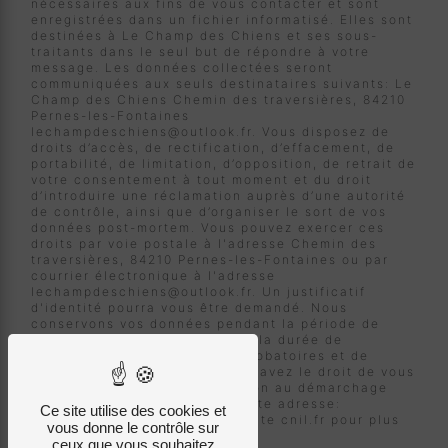
nécessaires aux fins de vous contacter et sont
enregistrées dans un fichier informatisé. Elles sont
destinées à Le Champ des Chiens et ses sous-
traitants dans le seul but de répondre à votre
message. Les données collectées seront
communiquées aux seuls destinataires suivants: Le
Champ des Chiens Chemin des traversières, 84210
Pernes-les-Fontaines
lechampdeschiens@outlook.fr. Vous disposez de
droits d’accès, de rectification, d’effacement, de
portabilité, de limitation, d’opposition, de retrait de
votre consentement à tout moment et du droit
d’introduire une réclamation auprès d’une autorité
de contrôle, ainsi que d’organiser le sort de vos
données post-mortem. Vous pouvez exercer ces
droits par voie postale à l'adresse Chemin des
traversières, 84210 Pernes-les-Fontaines ou par
courrier électronique à l'adresse
lechampdeschiens@outlook.fr. Un justificatif
d'identité pourra vous être demandé. Nous
conservons vos données pendant la période de
prise de contact puis pendant la durée de
prescription légale aux fins probatoires et de
gestion des contentieux. Vous avez le droit de vous
inscrire sur la liste d'opposition au démarchage
téléphonique, disponible à cette adresse:
Ce site utilise des cookies et
Bloctel.gouv.fr
. Consultez le site cnil.fr pour plus
vous donne le contrôle sur
d’informations sur vos droits.
ceux que vous souhaitez