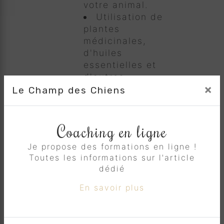
votre animal.
Utilisation de
plantes
médicinales,
d'huiles
essentielles et
d'autres
×
remèdes
Le Champ des Chiens
naturels pour
traiter les
problèmes de
Coaching en ligne
santé courants
Je propose des formations en ligne !
tels que les
Toutes les informations sur l'article
allergies, les
dédié
troubles
digestifs, les
En savoir plus
douleurs
articulaires, et
plus encore.