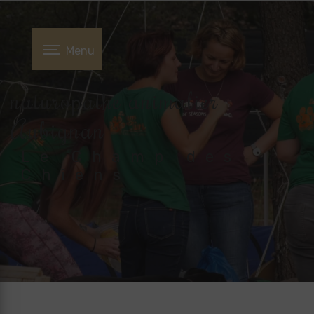
Panneau de gestion des cookies
Menu
naturopathe animalier
Aubignan
Le Champ des
Chiens